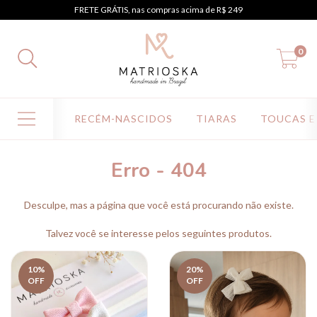
FRETE GRÁTIS, nas compras acima de R$ 249
0
RECÉM-NASCIDOS
TIARAS
TOUCAS E
Erro - 404
Desculpe, mas a página que você está procurando não existe.
Talvez você se interesse pelos seguintes produtos.
10
%
20
%
OFF
OFF