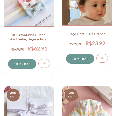
Laço Cora Tulle Branco
Kit Gravatinhas Linho -
Azul bebê, Bege e Rosa
R$23,92
Bebê
R$29,90
R$62,91
R$69,90
COMPRAR
COMPRAR
20
%
10
%
OFF
OFF