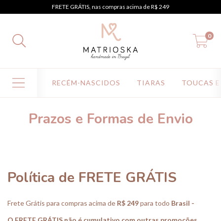
FRETE GRÁTIS, nas compras acima de R$ 249
0
RECÉM-NASCIDOS
TIARAS
TOUCAS E
Prazos e Formas de Envio
Política de FRETE GRÁTIS
Frete Grátis para compras acima de
R$ 249
para todo
Brasil -
O FRETE GRÁTIS não é cumulativo com outras promoções