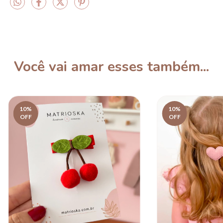
Você vai amar esses também...
10
%
10
%
OFF
OFF