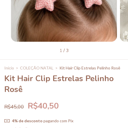
1
/
3
Início
>
COLEÇÃO NATAL
>
Kit Hair Clip Estrelas Pelinho Rosê
Kit Hair Clip Estrelas Pelinho
Rosê
R$40,50
R$45,00
4% de desconto
pagando com Pix