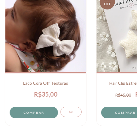
OFF
Laço Cora Off Texturas
Hair Clip Estre
R$35,00
R$45,00
COMPRAR