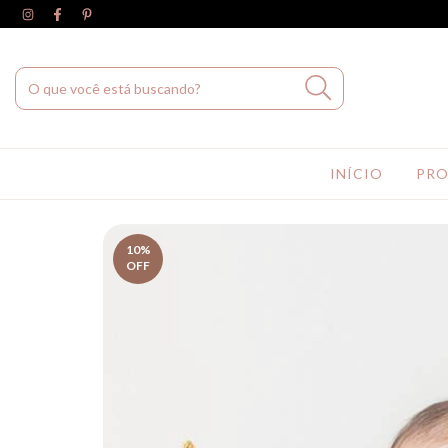
INÍCIO
PR
10
%
OFF