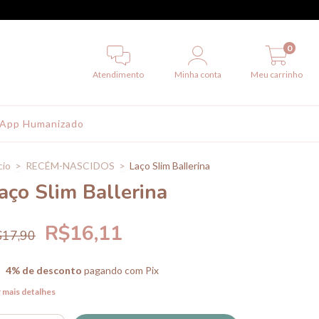
0
Atendimento
Minha conta
Meu carrinho
App Humanizado
cio
>
RECÉM-NASCIDOS
>
Laço Slim Ballerina
aço Slim Ballerina
R$16,11
$17,90
4% de desconto
pagando com Pix
 mais detalhes