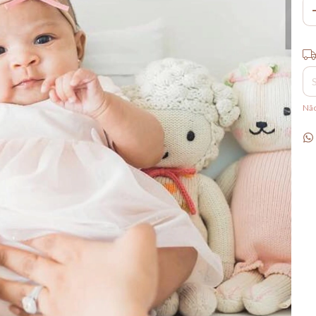
Ent
Não