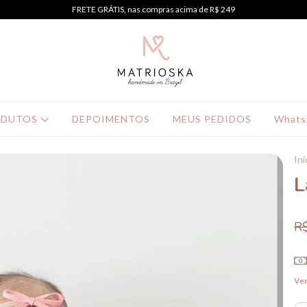
FRETE GRÁTIS, nas compras acima de R$ 249
ODUTOS
DEPOIMENTOS
MEUS PEDIDOS
Whats
Iní
L
R
Ver