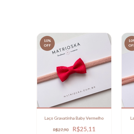
10
%
10
OFF
OF
by Branco
Laço Gravatinha Baby Vermelho
L
5,11
R$25,11
R$27,90