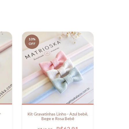
10
%
10
%
OFF
OFF
La
y
Kit Gravatinhas Linho - Azul bebê,
Bege e Rosa Bebê
R$17
R$62,91