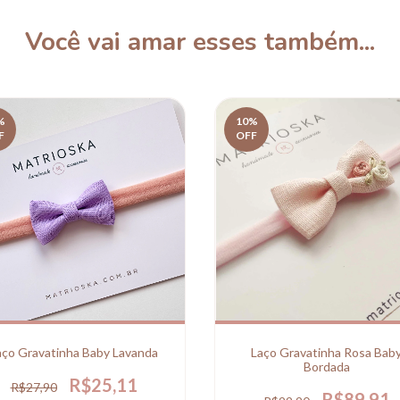
Você vai amar esses também...
%
10
%
F
OFF
aço Gravatinha Baby Lavanda
Laço Gravatinha Rosa Bab
Bordada
R$25,11
R$27,90
R$89,91