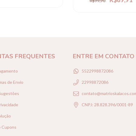
R$99,90
TAS FREQUENTES
ENTRE EM CONTATO
agamento
5522998872086
mas de Envio
22998872086
 Sugestões
contato@matrioskalacos.co
rivacidade
CNPJ: 28.828.396/0001-89
olução
e Cupons