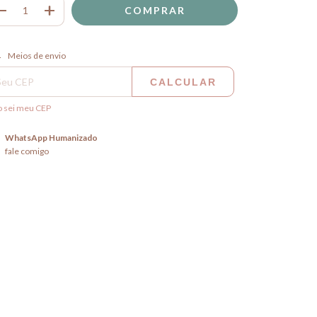
regas para o CEP:
ALTERAR CEP
Meios de envio
CALCULAR
 sei meu CEP
WhatsApp Humanizado
fale comigo